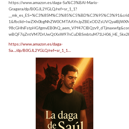
https://www.amazon.es/daga-Sa%C3%BAl-Mario-
Gragera/dp/B0GJL2YGLQ/ref=sr_1_1?
__mk_es_ES=%C3%85M%C3%85%C5%BD%C3%95%C3%91&crid=CM5
1&fbclid=IwZXh0bgNhZW0CMTAAYnJpZBExODZsUVQyalBjWX
98cGHhiFstpHGfgmvEB0hQ_aem_VPf47ClBQzv9_dTjmaxwfg&cont
wBQF7qZntVM7DrUwQtXxW97nCuDBSmbtuM71LH06_HE_5kx2kU
https://www.amazon.es/daga-
Sa…/dp/B0GJL2YGLQ/ref=sr_1_1…