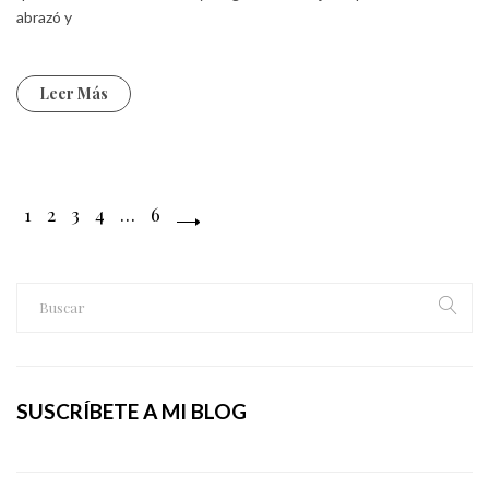
abrazó y
Leer Más
1
2
3
4
…
6
SUSCRÍBETE A MI BLOG