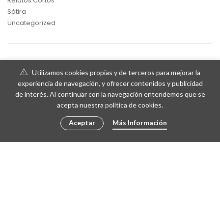
Relatos Cortos
Sátira
Uncategorized
Utilizamos cookies propias y de terceros para mejorar la
experiencia de navegación, y ofrecer contenidos y publicidad
de interés. Al continuar con la navegación entendemos que se
acepta nuestra política de cookies.
Aceptar
Más Información
© 2018 Mario Gragera | Web diseñada por Eventos Posiciona
IDENTIFICACIÓN DE LA EMPRESA
TÉRMINOS Y CONDICIONES
POLÍTICA DE COOKIES
CONTACTO